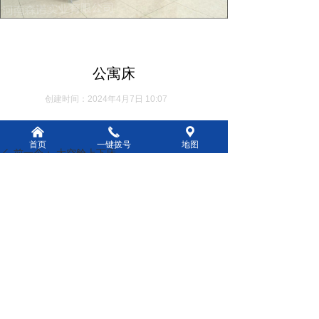
公寓床
创建时间：
2024年4月7日
10:07
낀
끅
끇
首页
一键拨号
地图
前一个：
太空舱上下床
ꄴ
后一个：
高低床
ꄲ
版权所有：
河南森诺实业有限公司
豫ICP备2023011642号-2
本网站由阿里云提供云计算及安全服务
本网站支持
IPv6