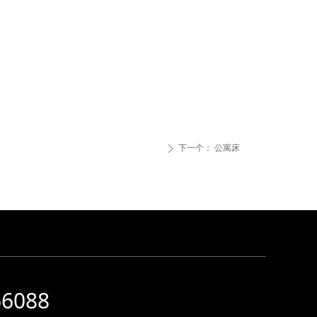
下一个：
公寓床
ꄲ
66088