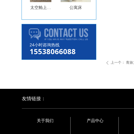
太空舱上下
公寓床
床
24小时咨询热线
15538066088
上一个：
青旅
ꄴ
友情链接：
关于我们
产品中心