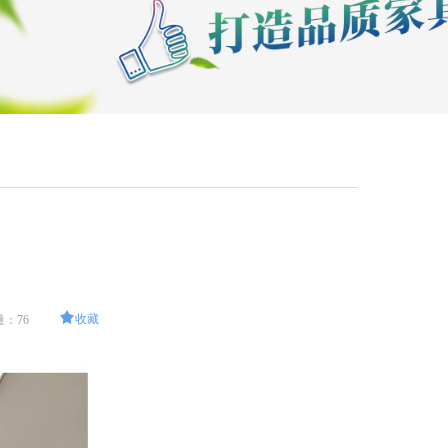
끄
收藏
量：
76