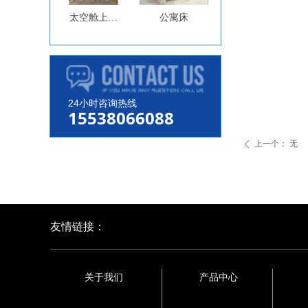
太空舱上下
公寓床
床
24小时咨询热线
15538066088
上一个：
无
ꄴ
友情链接：
关于我们
产品中心