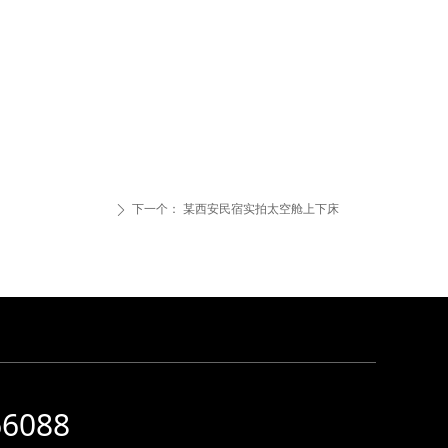
下一个：
某西安民宿实拍太空舱上下床
ꄲ
66088