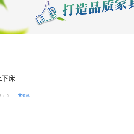
上下床
끄
收藏
量：
16